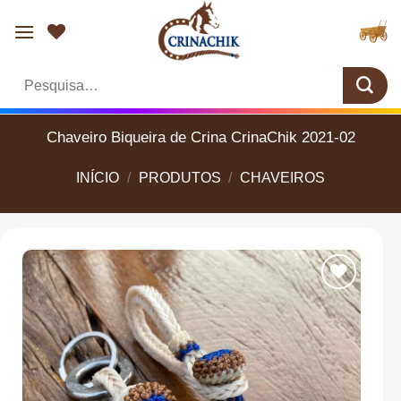
Skip
to
content
Pesquisar
por:
Chaveiro Biqueira de Crina CrinaChik 2021-02
INÍCIO
/
PRODUTOS
/
CHAVEIROS
Add aos
Favoritos