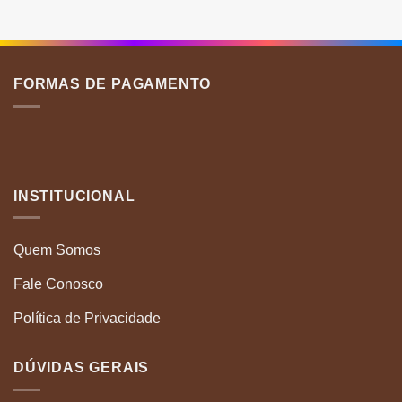
várias
v
variantes.
v
As
A
opções
o
podem
p
FORMAS DE PAGAMENTO
ser
s
escolhidas
e
na
n
página
p
do
d
produto
p
INSTITUCIONAL
Quem Somos
Fale Conosco
Política de Privacidade
DÚVIDAS GERAIS