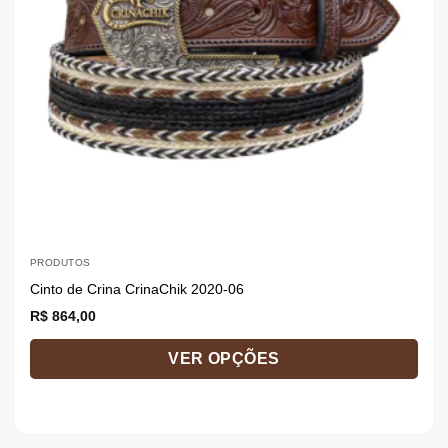
PRODUTOS
P
Cinto de Crina CrinaChik 2020-06
C
R$
864,00
R
VER OPÇÕES
Este
E
produto
p
tem
t