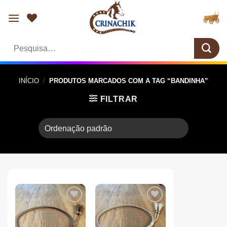
Skip
to
content
Pesquisar
por:
INÍCIO
/
PRODUTOS MARCADOS COM A TAG “BANDINHA”
FILTRAR
Add aos
Add aos
Favoritos
Favoritos