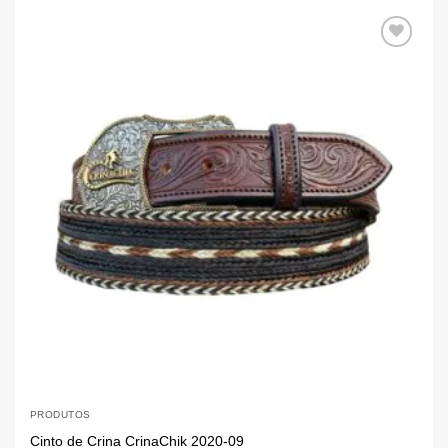
Add aos
Favoritos
PRODUTOS
P
Cinto de Crina CrinaChik 2020-09
C