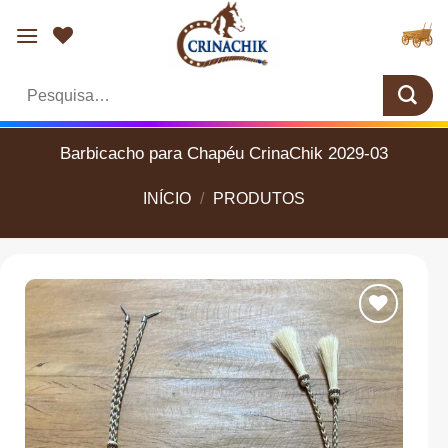
Skip
to
content
Pesquisar
por:
Barbicacho para Chapéu CrinaChik 2029-03
INÍCIO
/
PRODUTOS
Add aos
Favoritos