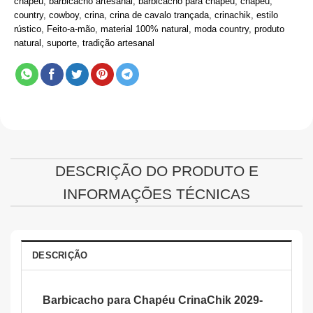
chapéu
,
barbicacho artesanal
,
barbicacho para chapéu
,
chapeu
,
country
,
cowboy
,
crina
,
crina de cavalo trançada
,
crinachik
,
estilo
rústico
,
Feito-a-mão
,
material 100% natural
,
moda country
,
produto
natural
,
suporte
,
tradição artesanal
DESCRIÇÃO DO PRODUTO E
INFORMAÇÕES TÉCNICAS
DESCRIÇÃO
Barbicacho para Chapéu CrinaChik 2029-