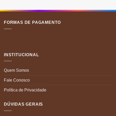
v
A
o
p
FORMAS DE PAGAMENTO
s
e
n
p
d
p
INSTITUCIONAL
Quem Somos
Fale Conosco
Política de Privacidade
DÚVIDAS GERAIS