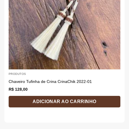
PRODUTOS
P
Chaveiro Tufinha de Crina CrinaChik 2022-01
C
R$
128,00
R
ADICIONAR AO CARRINHO
E
p
t
v