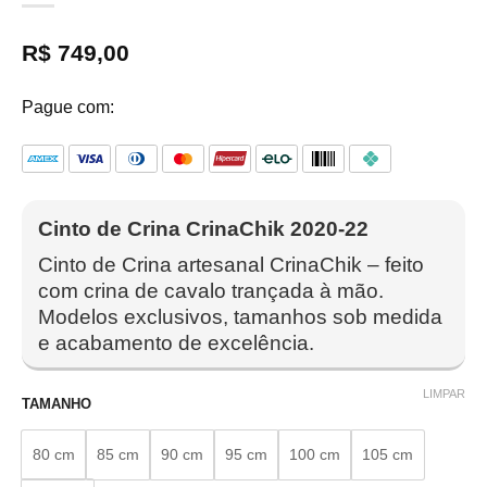
R$
749,00
Pague com:
Cinto de Crina CrinaChik 2020-22
Cinto de Crina artesanal CrinaChik – feito
com crina de cavalo trançada à mão.
Modelos exclusivos, tamanhos sob medida
e acabamento de excelência.
LIMPAR
TAMANHO
80 cm
85 cm
90 cm
95 cm
100 cm
105 cm