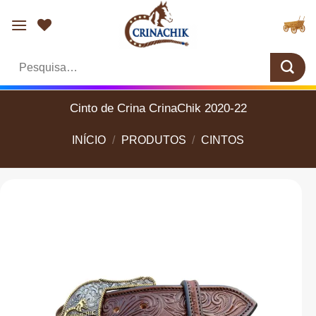
Skip
to
content
Pesquisar
por:
Cinto de Crina CrinaChik 2020-22
INÍCIO
/
PRODUTOS
/
CINTOS
Add aos
Favoritos