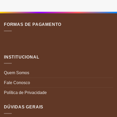
várias
v
variantes.
v
As
A
opções
o
podem
p
FORMAS DE PAGAMENTO
ser
s
escolhidas
e
na
n
página
p
do
d
produto
p
INSTITUCIONAL
Quem Somos
Fale Conosco
Política de Privacidade
DÚVIDAS GERAIS