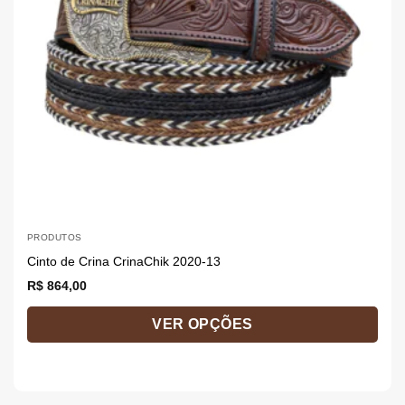
PRODUTOS
P
Cinto de Crina CrinaChik 2020-13
C
R$
864,00
R
VER OPÇÕES
Este
E
produto
p
tem
t