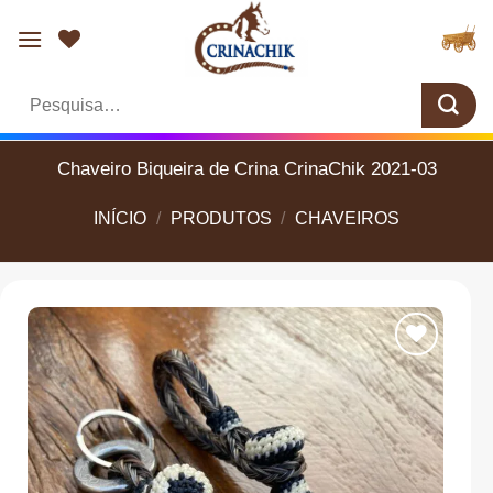
Skip
to
content
Pesquisar
por:
Chaveiro Biqueira de Crina CrinaChik 2021-03
INÍCIO
/
PRODUTOS
/
CHAVEIROS
Add aos
Favoritos