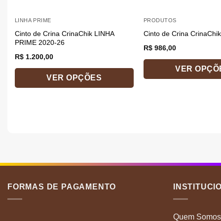
LINHA PRIME
PRODUTOS
Cinto de Crina CrinaChik LINHA
Cinto de Crina CrinaChi
PRIME 2020-26
R$
986,00
R$
1.200,00
VER OPÇÕ
VER OPÇÕES
Este
Este
produto
produto
tem
tem
várias
várias
variantes.
variantes.
As
As
opções
opções
podem
podem
ser
ser
escolhidas
FORMAS DE PAGAMENTO
INSTITUCI
escolhidas
na
na
página
Quem Somos
página
do