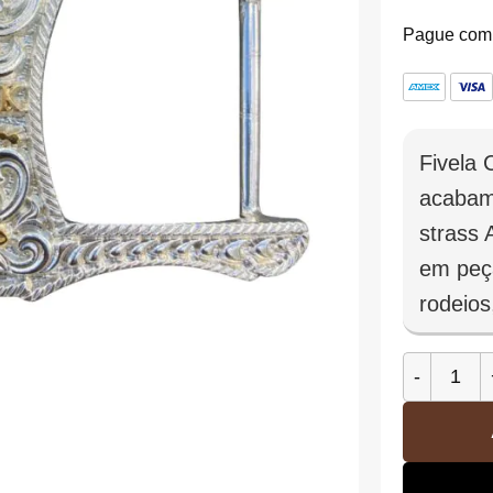
Pague com
Fivela 
acabam
strass 
em peça
rodeios
Fivela Co