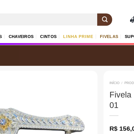
S
CHAVEIROS
CINTOS
LINHA PRIME
FIVELAS
SUP
INÍCIO
/
PROD
Fivela
Add aos
01
Favoritos
R$
156,