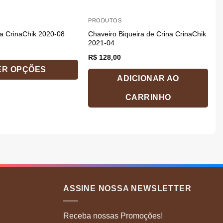
PRODUTOS
L
Chaveiro Biqueira de Crina CrinaChik
C
na CrinaChik 2020-08
2021-04
P
R$
128,00
R
ER OPÇÕES
ADICIONAR AO
E
CARRINHO
p
t
v
v
A
o
p
s
ASSINE NOSSA NEWSLETTER
e
n
Receba nossas Promoções!
p