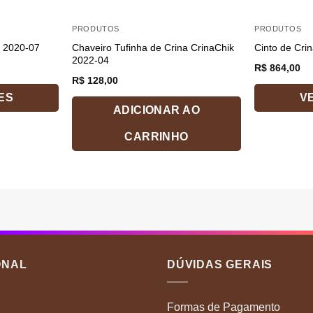
PRODUTOS
PRODUTOS
Chaveiro Tufinha de Crina CrinaChik
k 2020-07
Cinto de Cri
2022-04
R$
864,00
R$
128,00
ES
V
ADICIONAR AO
Este
produto
CARRINHO
tem
várias
variantes.
As
opções
podem
ser
escolhidas
ONAL
DÚVIDAS GERAIS
na
página
Formas de Pagamento
do