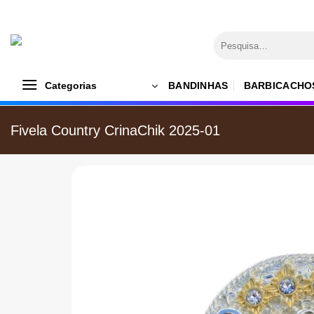
Skip
to
Pesquisar
content
por:
Categorias
BANDINHAS
BARBICACHO
Fivela Country CrinaChik 2025-01